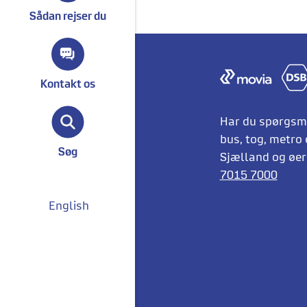
Sådan rejser du
Kontakt os
Har du spørgsmå
bus, tog, metro 
Søg
Sjælland og øern
7015 7000
English