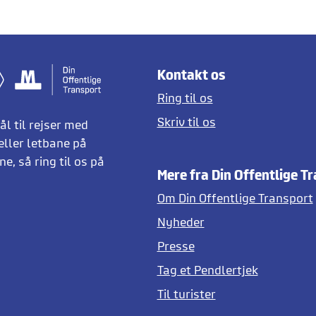
Kontakt os
Ring til os
Skriv til os
l til rejser med
eller letbane på
e, så ring til os på
Mere fra Din Offentlige T
Om Din Offentlige Transport
Nyheder
Presse
Tag et Pendlertjek
Til turister