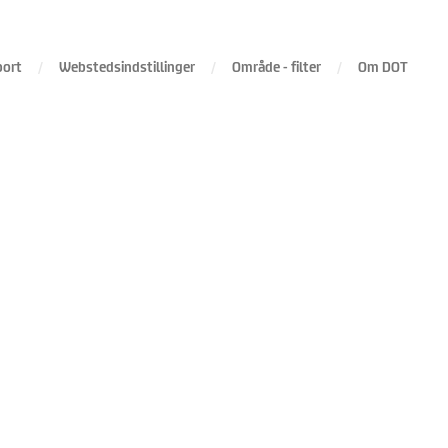
port
Webstedsindstillinger
Område - filter
Om DOT