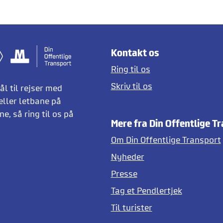
Kontakt os
Ring til os
Skriv til os
l til rejser med
eller letbane på
e, så ring til os på
Mere fra Din Offentlige T
Om Din Offentlige Transport
Nyheder
Presse
Tag et Pendlertjek
Til turister