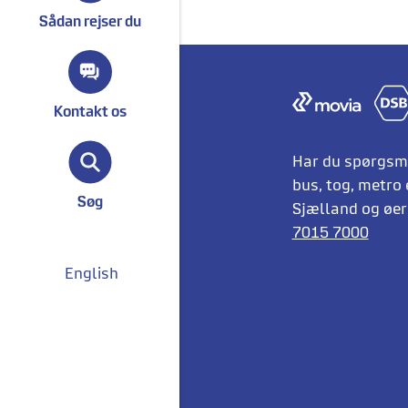
Sådan rejser du
Kontakt os
Har du spørgsmå
bus, tog, metro 
Søg
Sjælland og øern
7015 7000
English