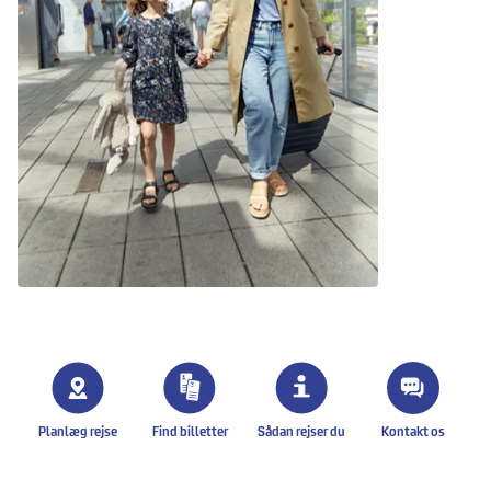
Sådan fungerer 12-timers
Planlæg rejse
Find billetter
Sådan rejser du
Kontakt os
billetten