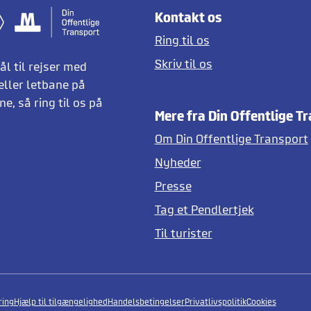
Kontakt os
Ring til os
Skriv til os
l til rejser med
eller letbane på
e, så ring til os på
Mere fra Din Offentlige T
Om Din Offentlige Transport
Nyheder
Presse
Tag et Pendlertjek
Til turister
ring
Hjælp til tilgængelighed
Handelsbetingelser
Privatlivspolitik
Cookies