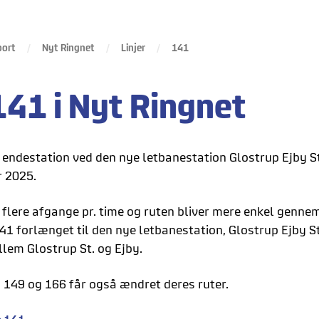
port
Nyt Ringnet
Linjer
141
141 i Nyt Ringnet
 endestation ved den nye letbanestation Glostrup Ejby St
r 2025.
 flere afgange pr. time og ruten bliver mere enkel genne
141 forlænget til den nye letbanestation, Glostrup Ejby St.
llem Glostrup St. og Ejby.
, 149 og 166 får også ændret deres ruter.