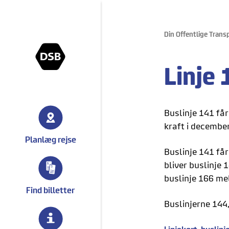
Din Offentlige Trans
gå til forsiden
Linje 
Buslinje 141 får
kraft i decembe
Planlæg rejse
Buslinje 141 får
bliver buslinje 
buslinje 166 me
Find billetter
Buslinjerne 144