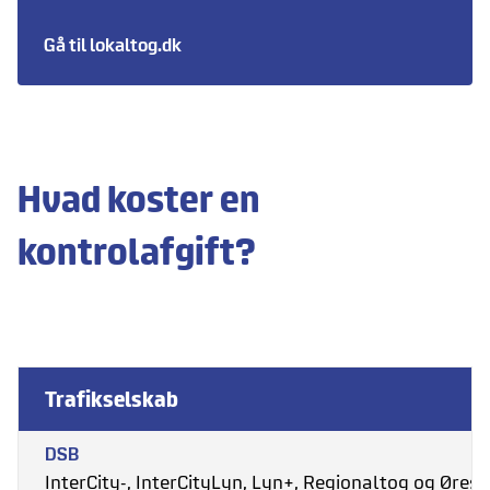
Gå til lokaltog.dk
Hvad koster en
kontrolafgift?
Trafikselskab
Kontrolafgift
DSB
InterCity-, InterCityLyn, Lyn+, Regionaltog
og Øres